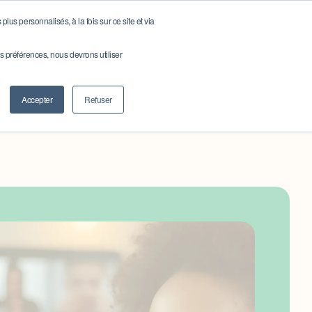
lus personnalisés, à la fois sur ce site et via
DING
NOTRE HISTOIRE
BLOG
CONTACT
os préférences, nous devrons utiliser
Accepter
Refuser