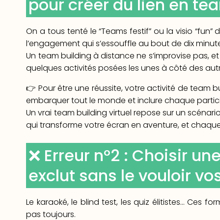
pour créer du lien en te
On a tous tenté le “Teams festif” ou la visio “fun”
l’engagement qui s’essouffle au bout de dix minut
Un team building à distance ne s’improvise pas, et 
quelques activités posées les unes à côté des autr
👉 Pour être une réussite, votre activité de team bui
embarquer tout le monde et inclure chaque partici
Un vrai team building virtuel repose sur un scénario
qui transforme votre écran en aventure, et chaque
❌ Erreur n°2 : Choisir une
exclut sans le vouloir vo
Le karaoké, le blind test, les quiz élitistes… Ces 
pas toujours.