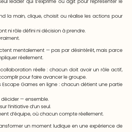
seul leader qui s’exprime ou agit pour représenter le
 la main, clique, choisit ou réalise les actions pour
t ni rôle défini ni décision à prendre.
vraiment.
nectent mentalement — pas par désintérêt, mais parce
mpliquer réellement.
ollaboration réelle : chacun doit avoir un rôle actif,
ccomplir pour faire avancer le groupe.
 Escape Games en ligne : chacun détient une partie
e, décider — ensemble.
r l’initiative d’un seul.
ment d’équipe, où chacun compte réellement.
ransformer un moment ludique en une expérience de