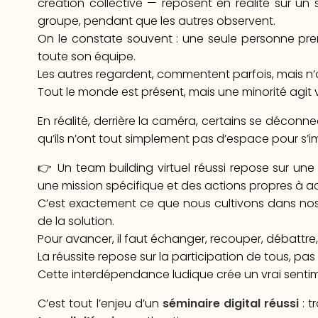
création collective — reposent en réalité sur un 
groupe, pendant que les autres observent.
On le constate souvent : une seule personne prend
toute son équipe.
Les autres regardent, commentent parfois, mais n’on
Tout le monde est présent, mais une minorité agit 
En réalité, derrière la caméra, certains se décon
qu’ils n’ont tout simplement pas d’espace pour s’i
👉 Un team building virtuel réussi repose sur une c
une mission spécifique et des actions propres à a
C’est exactement ce que nous cultivons dans nos
de la solution.
Pour avancer, il faut échanger, recouper, débattr
La réussite repose sur la participation de tous, pas su
Cette interdépendance ludique crée un vrai senti
C’est tout l’enjeu d’un
séminaire digital réussi
: t