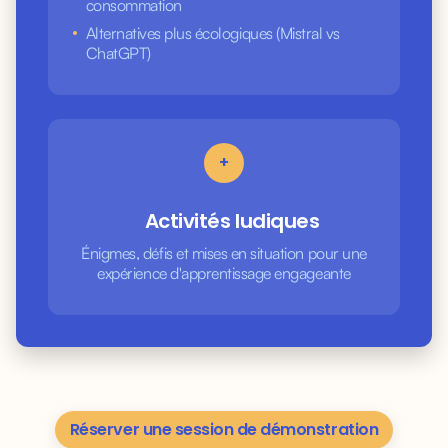
consommation
•
Alternatives plus écologiques (Mistral vs
ChatGPT)
+
Activités ludiques
Énigmes, défis et mises en situation pour une
expérience d'apprentissage engageante
Réserver une session de démonstration